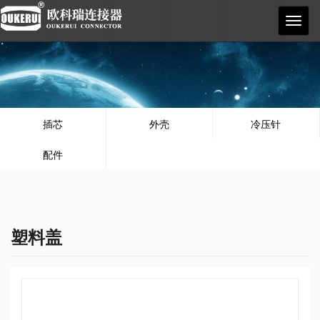
欧科
瑞
插芯
外壳
冷压针
配件
塑料盖